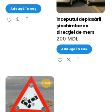
Adaugă în coș
Începutul deplasării
şi schimbarea
direcţiei de mers
200
MDL
Adaugă în coș
PROMO