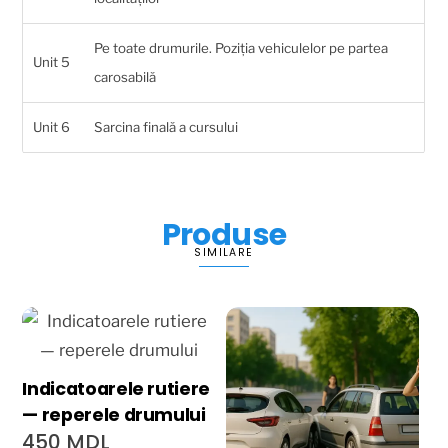
Pe toate drumurile. Poziția vehiculelor pe partea
Unit 5
carosabilă
Unit 6
Sarcina finală a cursului
Produse
SIMILARE
Indicatoarele rutiere
— reperele drumului
450
MDL