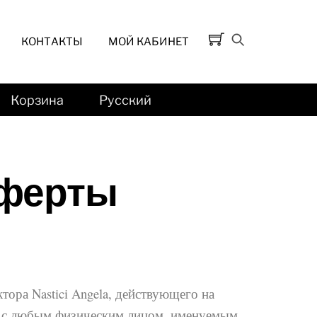
КОНТАКТЫ
МОЙ КАБИНЕТ
Корзина
Русский
оферты
ктора Nastici Angela, действующего на
р) с любым физическим лицом, именуемым