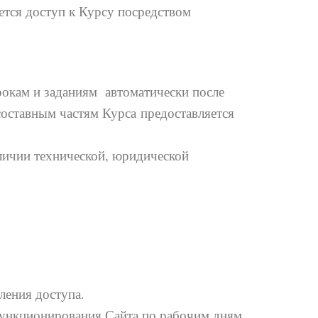
ется доступ к Курсу посредством
рокам и заданиям автоматически после
составным частям Курса предоставляется
аличии технической, юридической
ления доступа.
функционирования Сайта по рабочим дням