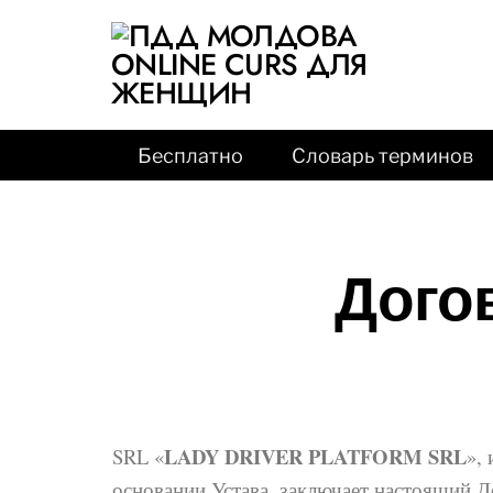
Бесплатно
Словарь терминов
Догов
LADY DRIVER PLATFORM SRL
SRL «
»,
основании Устава, заключает настоящий 