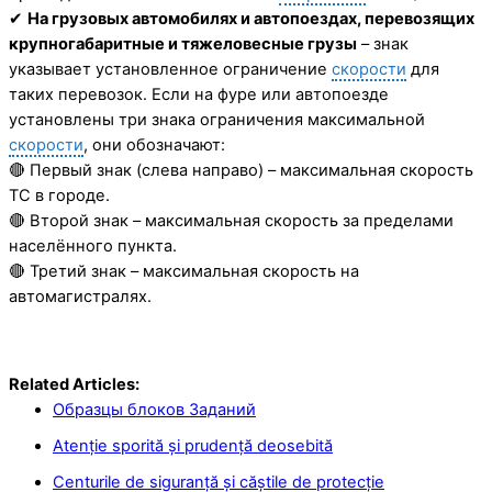
✔
На грузовых автомобилях и автопоездах, перевозящих
крупногабаритные и тяжеловесные грузы
– знак
указывает установленное ограничение
скорости
для
таких перевозок. Если на фуре или автопоезде
установлены три знака ограничения максимальной
скорости
, они обозначают:
🔴 Первый знак (слева направо) – максимальная скорость
ТС в городе.
🔴 Второй знак – максимальная скорость за пределами
населённого пункта.
🔴 Третий знак – максимальная скорость на
автомагистралях.
Related Articles:
Образцы блоков Заданий
Atenție sporită și prudență deosebită
Centurile de siguranță și căștile de protecție