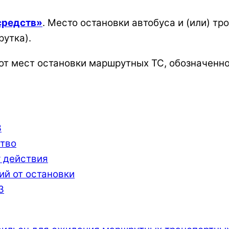
средств»
. Место остановки автобуса и (или) т
утка).
от мест остановки маршрутных ТС, обозначенн
3
ство
у действия
ий от остановки
3