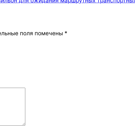
авильон для ожидания маршрутных транспортны
ельные поля помечены
*