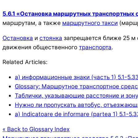
5.6.1 «Остановка маршрутных транспортных 
маршрутам, а также
маршрутного такси
(маршр
Остановка
и
стоянка
запрещается ближе 25 м 
движения общественного
транспорта
.
Related Articles:
а) информационные знаки (часть 1) 5.1-5.3
Glossary: Маршрутное транспортное сред
Таблички, указывающие расстояние и зон
Нужно ли пропускать автобус, отъезжающ
а) Indicatoare de informare (partea 1) 5.1-5.3
« Back to Glossary Index