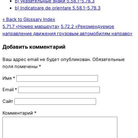
b) указательные знаки 5.58.1-5.78.3
b) Indicatoare de orientare 5.58.1-5.78.3
« Back to Glossary Index
5.71.7 «Номер маршрута»
5.72.2 «Рекомендуемое
направление движения грузовым автомобилям направо»
Добавить комментарий
Ваш адрес email не будет опубликован.
Обязательные
поля помечены
*
Имя
*
Email
*
Сайт
Комментарий
*