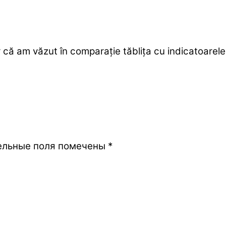
ă am văzut în comparație tăblița cu indicatoarele r
ельные поля помечены
*