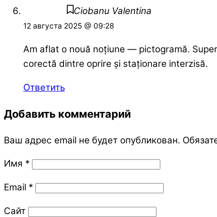
Ciobanu Valentina
12 августа 2025 @ 09:28
Am aflat o nouă noțiune — pictogramă. Super c
corectă dintre oprire și staționare interzisă.
Ответить
Добавить комментарий
Ваш адрес email не будет опубликован.
Обязат
Имя
*
Email
*
Сайт