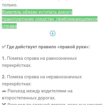
только.
Водитель обязан уступить дорогу
транспортному средству, приближающемуся
справа
✅ Где действует правило «правой руки»:
Помеха справа на равнозначных
1.
перекрёстках.
Помеха справа на неравнозначных
2.
перекрёстках:
🚗 Разъезд между водителями на
второстепенных дорогах.
🔀 Разъезд по главной дороге, если она меняет