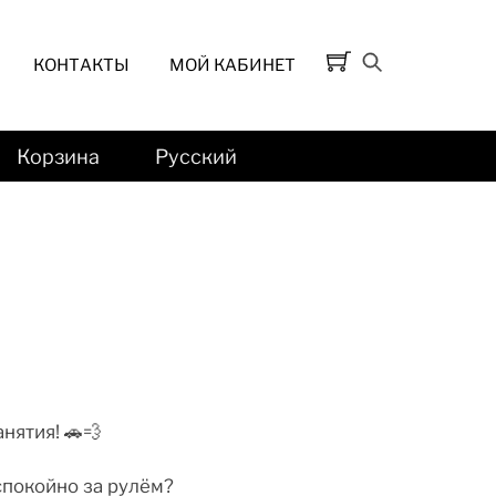
КОНТАКТЫ
МОЙ КАБИНЕТ
Корзина
Русский
нятия! 🚗💨
спокойно за рулём?