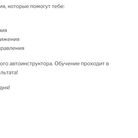
я, которые помогут тебе:
ния
вижения
правления
ного автоинструктора. Обучение проходит в
льтата!
дня!