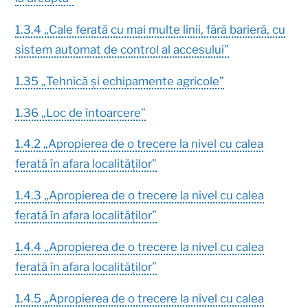
1.3.4 „Cale ferată cu mai multe linii, fără barieră, cu
sistem automat de control al accesului”
1.35 „Tehnică și echipamente agricole”
1.36 „Loc de întoarcere”
1.4.2 „Apropierea de o trecere la nivel cu calea
ferată în afara localităților”
1.4.3 „Apropierea de o trecere la nivel cu calea
ferată în afara localităților”
1.4.4 „Apropierea de o trecere la nivel cu calea
ferată în afara localităților”
1.4.5 „Apropierea de o trecere la nivel cu calea