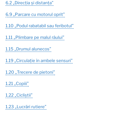
6.2 „Direcția și distanța”
6.9 „Parcare cu motorul oprit”
1.10 „Podul rabatabil sau feribotul”
1.11 „Plimbare pe malul râului”
1.15 „Drumul alunecos”
1.19 „Circulație în ambele sensuri”
1.20 „Trecere de pietoni”
1.21 „Copiii”
1.22 „Cicliștii”
1.23 „Lucrări rutiere”