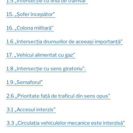
1.5 „Intersecție cu linia de tramvai”
15. „Șofer începător”
16. „Colona militară”
1.6 „Intersecția drumurilor de aceeași importanță”
17. „Vehicul alimentat cu gaz”
1.8 „Intersecție cu sens giratoriu”.
1.9 „Semaforul”
2.6 „Prioritate față de traficul din sens opus”
3.1 „Accesul interzis”
3.3 „Circulația vehiculelor mecanice este interzisă”