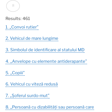
Я
Results: 461
1. „Convoi rutier”
2. Vehicul de mare lungime
3. Simbolul de identificare al statului MD
4. „Anvelope cu elemente antiderapante”
5. „Copiii”
6. Vehicul cu viteză redusă
7. „Șoferul surdo-mut”
8. „Persoană cu dizabilități sau persoană care