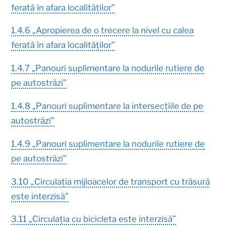
ferată în afara localităților”
1.4.6 „Apropierea de o trecere la nivel cu calea
ferată în afara localităților”
1.4.7 „Panouri suplimentare la nodurile rutiere de
pe autostrăzi”
1.4.8 „Panouri suplimentare la intersecțiile de pe
autostrăzi”
1.4.9 „Panouri suplimentare la nodurile rutiere de
pe autostrăzi”
3.10 „Circulația mijloacelor de transport cu trăsură
este interzisă”
3.11 „Circulația cu bicicleta este interzisă”