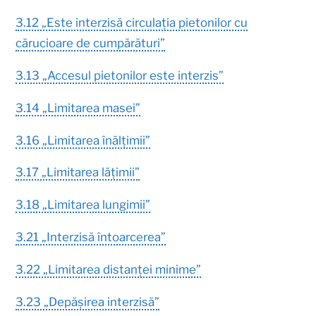
3.12 „Este interzisă circulația pietonilor cu
cărucioare de cumpărături”
3.13 „Accesul pietonilor este interzis”
3.14 „Limitarea masei”
3.16 „Limitarea înălțimii”
3.17 „Limitarea lățimii”
3.18 „Limitarea lungimii”
3.21 „Interzisă întoarcerea”
3.22 „Limitarea distanței minime”
3.23 „Depășirea interzisă”