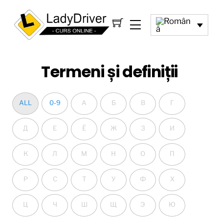
Termeni și definiții
ALL
0-9
А
Б
В
Г
Д
Е
Ё
Ж
З
И
К
Л
М
Н
О
П
Р
С
Т
У
Ф
Х
Ц
Ч
Ш
Щ
Э
Ю