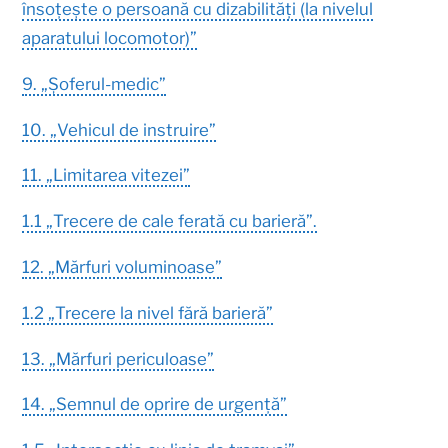
însoțește o persoană cu dizabilități (la nivelul
aparatului locomotor)”
9. „Șoferul-medic”
10. „Vehicul de instruire”
11. „Limitarea vitezei”
1.1 „Trecere de cale ferată cu barieră”.
12. „Mărfuri voluminoase”
1.2 „Trecere la nivel fără barieră”
13. „Mărfuri periculoase”
14. „Semnul de oprire de urgență”