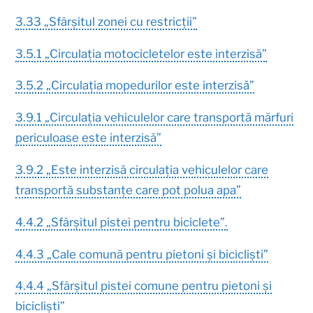
3.33 „Sfârșitul zonei cu restricții”
3.5.1 „Circulația motocicletelor este interzisă”
3.5.2 „Circulația mopedurilor este interzisă”
3.9.1 „Circulația vehiculelor care transportă mărfuri
periculoase este interzisă”
3.9.2 „Este interzisă circulația vehiculelor care
transportă substanțe care pot polua apa”
4.4.2 „Sfârșitul pistei pentru biciclete”.
4.4.3 „Cale comună pentru pietoni și bicicliști”
4.4.4 „Sfârșitul pistei comune pentru pietoni și
bicicliști”