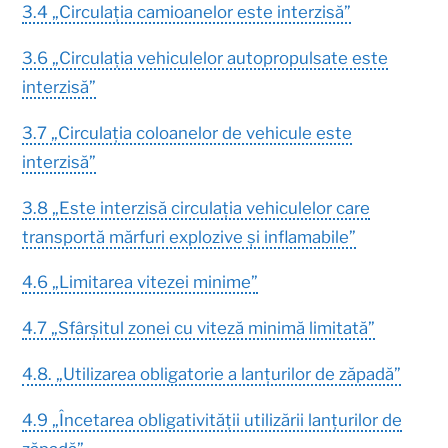
3.4 „Circulația camioanelor este interzisă”
3.6 „Circulația vehiculelor autopropulsate este
interzisă”
3.7 „Circulația coloanelor de vehicule este
interzisă”
3.8 „Este interzisă circulația vehiculelor care
transportă mărfuri explozive și inflamabile”
4.6 „Limitarea vitezei minime”
4.7 „Sfârșitul zonei cu viteză minimă limitată”
4.8. „Utilizarea obligatorie a lanțurilor de zăpadă”
4.9 „Încetarea obligativității utilizării lanțurilor de