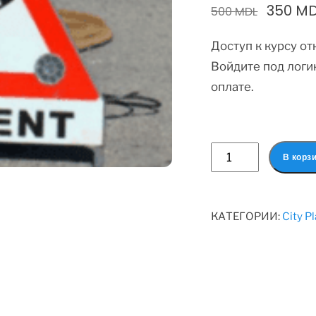
350
MD
500
MDL
Доступ к курсу о
Войдите под логи
оплате.
В корз
КАТЕГОРИИ:
City P