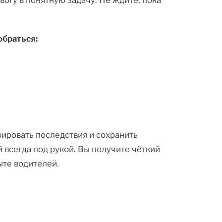
огу в понятную задачу. Не ждите, пока
.
обраться:
зировать последствия и сохранить
 всегда под рукой. Вы получите чёткий
ыте водителей.