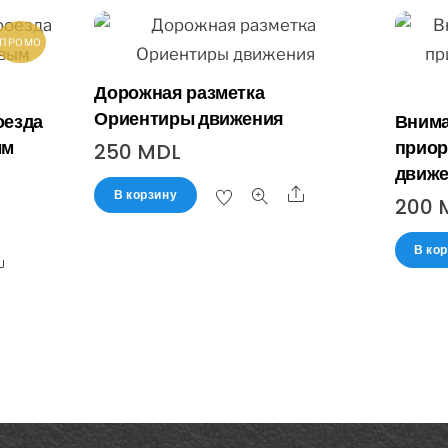
ПРОМО
Дорожная разметка
Ориентиры движения
оезда
Внима
ым
приор
250
MDL
движ
В корзину
200
В ко