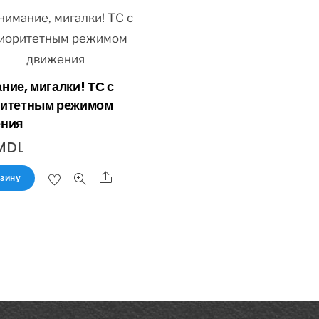
ние, мигалки! ТС с
итетным режимом
ения
MDL
рзину