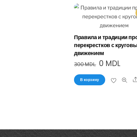
Правила и традиции пр
перекрестков с кругов
движением
0
MDL
300
MDL
В корзину