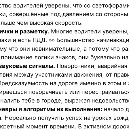
тво водителей уверены, что со светофорами
ки, совершённые под давлением со стороны
льше чем высокая скорость.
ички и разметку.
Многие водители уверены,
 знаки и есть ПДД. 👀 Большинство начинающ
ому что они невнимательные, а потому что р
 понимание логики знаков, они буквально на
звуковые сигналы.
Поворотники, аварийная 
твия между участниками движения, от прав
редсказуемость на дороге именно в этом и 
ираешься поворачивать или перестраиваться.
налить тебе в городе, выражая недовольств
невры и алгоритмы их выполнения:
начало д
ка. Нереально получить успех на уроках вож
нкретный момент времени. В активном дор