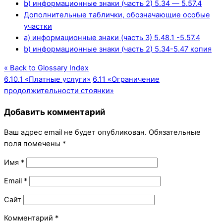
b) информационные знаки (часть 2) 5.34 — 5.57.4
Дополнительные таблички, обозначающие особые
участки
a) информационные знаки (часть 3) 5.48.1 -5.57.4
b) информационные знаки (часть 2) 5.34-5.47 копия
« Back to Glossary Index
6.10.1 «Платные услуги»
6.11 «Ограничение
продолжительности стоянки»
Добавить комментарий
Ваш адрес email не будет опубликован.
Обязательные
поля помечены
*
Имя
*
Email
*
Сайт
Комментарий
*