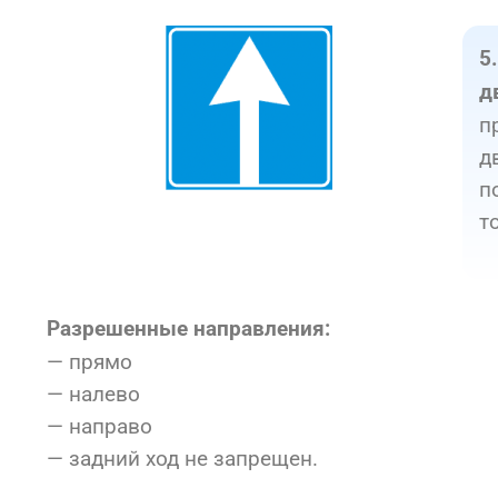
5
д
п
д
п
т
Разрешенные направления:
— прямо
— налево
— направо
— задний ход не запрещен.