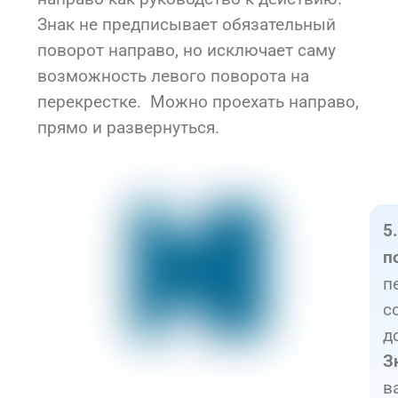
Знак не предписывает обязательный
поворот направо, но исключает саму
возможность левого поворота на
перекрестке. Можно проехать направо,
прямо и развернуться.
5
п
п
с
д
З
в