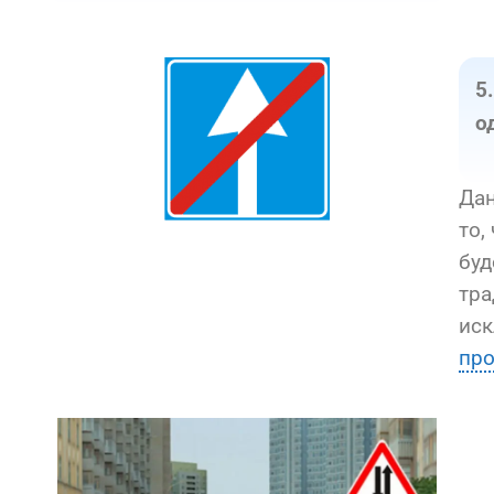
5
о
Дан
то,
буд
тра
иск
про