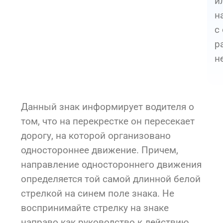
и
н
с
р
н
Данный знак информирует водителя о
том, что на перекрестке он пересекает
дорогу, на которой организовано
одностороннее движение. Причем,
направление одностороннего движения
определяется той самой длинной белой
стрелкой на синем поле знака. Не
воспринимайте стрелку на знаке
направо как руководство к действию.