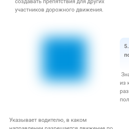
создавать препятствия для других
участников дорожного движения.
5
п
Зна
из 
раз
пол
Указывает водителю, в каком
направлении разрешается движение по