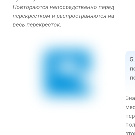
Повторяются непосредственно перед
перекрестком и распространяются на
весь перекресток.
5
п
п
Зна
мес
пер
пол
это