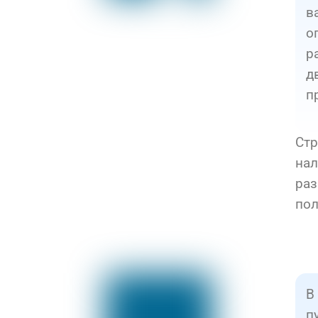
в
о
р
д
п
Стр
нал
раз
пол
В
п