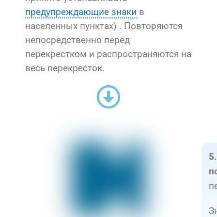
предупреждающие знаки
в
населенных пунктах) . Повторяются
непосредственно перед
перекрестком и распространяются на
весь перекресток.
5
п
п
З