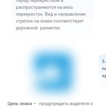
перед перекрестком и
распространяются на весь
перекресток. Вид и направление
стрелок на знаке соответствует
дорожной разметке.
5
п
к
— предупредить водителя о
Цель знака