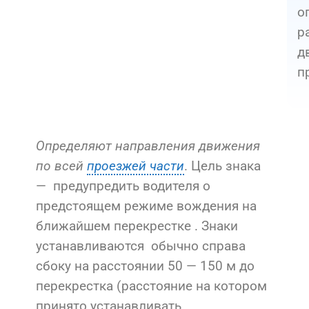
о
р
д
п
Определяют направления движения
по всей
проезжей части
. Цель знака
— предупредить водителя о
предстоящем режиме вождения на
ближайшем перекрестке . Знаки
устанавливаются обычно справа
сбоку на расстоянии 50 — 150 м до
перекрестка (расстояние на котором
принято устанавливать