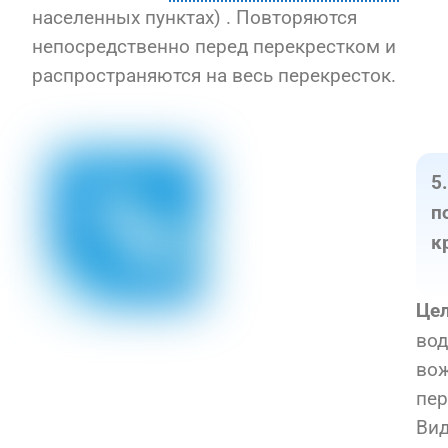
населенных пунктах) . Повторяются
непосредственно перед перекрестком и
распространяются на весь перекресток.
5
п
к
Цел
вод
во
пер
Вид