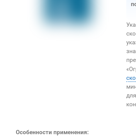
п
Ука
ско
ука
зна
пр
«Ог
ско
мин
для
кон
Особенности применения: