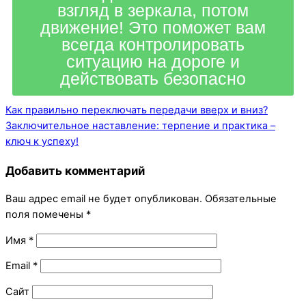
взгляд в зеркала, потом
движение! Это поможет вам
всегда контролировать
ситуацию на дороге и
действовать безопасно
Как правильно переключать передачи вверх и вниз?
Заключительное наставление: терпение и практика –
ключ к успеху!
Добавить комментарий
Ваш адрес email не будет опубликован.
Обязательные
поля помечены
*
Имя
*
Email
*
Сайт