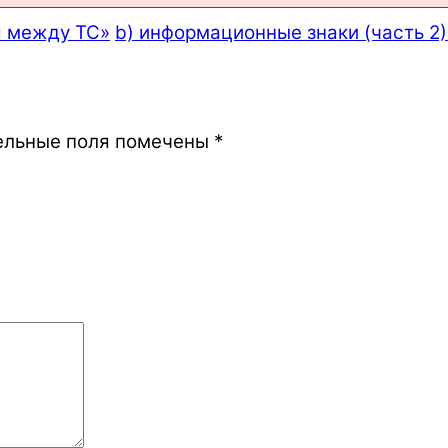
я между ТС»
b) информационные знаки (часть 2) 
ельные поля помечены
*