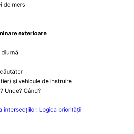
ei de mers
uminare exterioare
e diurnă
l căutător
er) și vehicule de instruire
Ce? Unde? Când?
intersecțiilor. Logica priorității