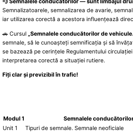
💨 Semnalele conducătorilor — sunt limbajul drumu
Semnalizatoarele, semnalizarea de avarie, semnalele
iar utilizarea corectă a acestora influențează direc
🚗 Cursul
„Semnalele conducătorilor de vehicule.
semnale, să le cunoașteți semnificația și să învățați 
se bazează pe cerințele Regulamentului circulației
interpretarea corectă a situației rutiere.
Fiți clar și previzibil în trafic!
Modul 1
Semnalele conducătorilor
Unit 1
Tipuri de semnale. Semnale neoficiale