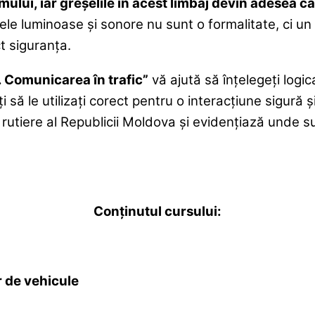
lui, iar greșelile în acest limbaj devin adesea ca
 luminoase și sonore nu sunt o formalitate, ci un mij
t siguranța.
 Comunicarea în trafic”
vă ajută să înțelegeți logic
să le utilizați corect pentru o interacțiune sigură și p
 rutiere al Republicii Moldova și evidențiază unde s
Conținutul cursului:
 de vehicule