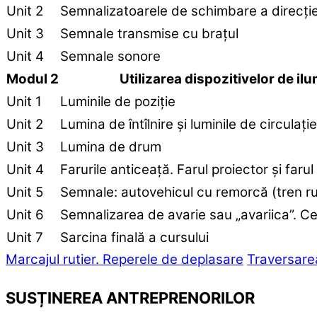
Unit 2
Semnalizatoarele de schimbare a direcți
Unit 3
Semnale transmise cu brațul
Unit 4
Semnale sonore
Modul 2
Utilizarea dispozitivelor de il
Unit 1
Luminile de poziție
Unit 2
Lumina de întîlnire și luminile de circulați
Unit 3
Lumina de drum
Unit 4
Farurile anticeață. Farul proiector și faru
Unit 5
Semnale: autovehicul cu remorcă (tren ruti
Unit 6
Semnalizarea de avarie sau „avariica”. 
Unit 7
Sarcina finală a cursului
Marcajul rutier. Reperele de deplasare
Traversarea 
SUSȚINEREA ANTREPRENORILOR