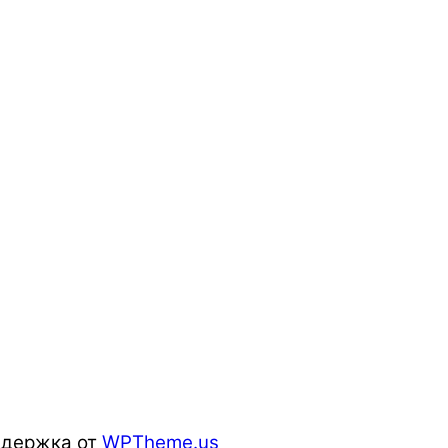
ддержка от
WPTheme.us