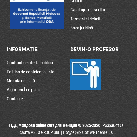
Gratuit
Catalogul cursurilor
Termeni și definiții
Baza juridică
INFORMAȚIE
DEVIN-O PROFESOR
Contract de ofertă publică
Politica de confidențialitate
Metoda de plată
Algoritmul de plată
Contacte
ПДД Молдова online curs для женщин © 2025-2026
. Разработка
сайта
ASEO GROUP SRL
| Поддержка от
WPTheme.us