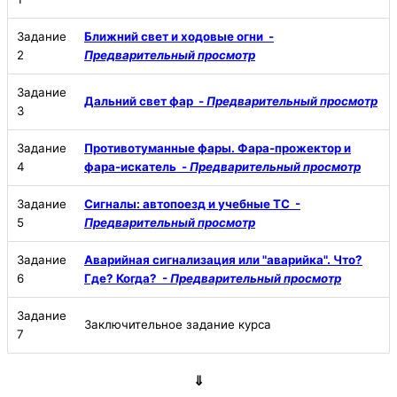
Задание
Ближний свет и ходовые огни -
2
Предварительный просмотр
Задание
Дальний свет фар -
Предварительный просмотр
3
Задание
Противотуманные фары. Фара-прожектор и
4
фара-искатель -
Предварительный просмотр
Задание
Сигналы: автопоезд и учебные ТС -
5
Предварительный просмотр
Задание
Аварийная сигнализация или "аварийка". Что?
6
Где? Когда? -
Предварительный просмотр
Задание
Заключительное задание курса
7
⇓