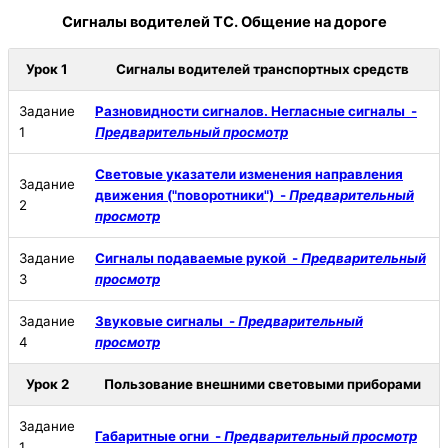
Сигналы водителей ТС. Общение на дороге
Урок 1
Сигналы водителей транспортных средств
Задание
Разновидности сигналов. Негласные сигналы -
1
Предварительный просмотр
Световые указатели изменения направления
Задание
движения ("поворотники") -
Предварительный
2
просмотр
Задание
Сигналы подаваемые рукой -
Предварительный
3
просмотр
Задание
Звуковые сигналы -
Предварительный
4
просмотр
Урок 2
Пользование внешними световыми приборами
Задание
Габаритные огни -
Предварительный просмотр
1